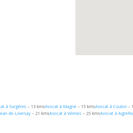
at à Surgères
– 13 kms
Avocat à Magné
– 15 kms
Avocat à Coulon
– 
Jean-de-Liversay
– 21 kms
Avocat à Vérines
– 25 kms
Avocat à Aigrefeu