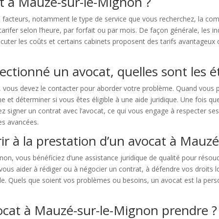
at à Mauzé-sur-le-Mignon ?
rs facteurs, notamment le type de service que vous recherchez, la comp
 tarifer selon l’heure, par forfait ou par mois. De façon générale, les
discuter les coûts et certains cabinets proposent des tarifs avantageu
ectionné un avocat, quelles sont les é
s, vous devez le contacter pour aborder votre problème. Quand vous 
e et déterminer si vous êtes éligible à une aide juridique. Une fois q
ez signer un contrat avec l’avocat, ce qui vous engage à respecter ses
es avancées.
urir à la prestation d’un avocat à Mauz
non, vous bénéficiez d’une assistance juridique de qualité pour réso
us aider à rédiger ou à négocier un contrat, à défendre vos droits lor
mille. Quels que soient vos problèmes ou besoins, un avocat est la per
cat à Mauzé-sur-le-Mignon prendre ?