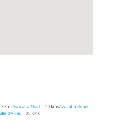
17 kms
Avocat à Niort
– 20 kms
Avocat à Benet
–
ille-d’Aunis
– 25 kms