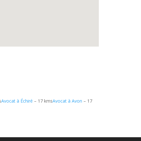
s
Avocat à Échiré
– 17 kms
Avocat à Avon
– 17