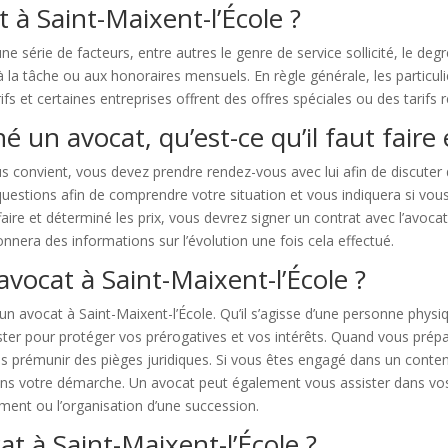
t à Saint-Maixent-l’École ?
e série de facteurs, entre autres le genre de service sollicité, le degré 
à la tâche ou aux honoraires mensuels. En règle générale, les particul
ifs et certaines entreprises offrent des offres spéciales ou des tarifs
é un avocat, qu’est-ce qu’il faut faire 
 convient, vous devez prendre rendez-vous avec lui afin de discuter d
questions afin de comprendre votre situation et vous indiquera si vous
faire et déterminé les prix, vous devrez signer un contrat avec l’avoca
nnera des informations sur l’évolution une fois cela effectué.
avocat à Saint-Maixent-l’École ?
 un avocat à Saint-Maixent-l’École. Qu’il s’agisse d’une personne phys
ster pour protéger vos prérogatives et vos intérêts. Quand vous prép
 prémunir des pièges juridiques. Si vous êtes engagé dans un contenti
ans votre démarche. Un avocat peut également vous assister dans vos 
ament ou l’organisation d’une succession.
t à Saint-Maixent-l’École ?