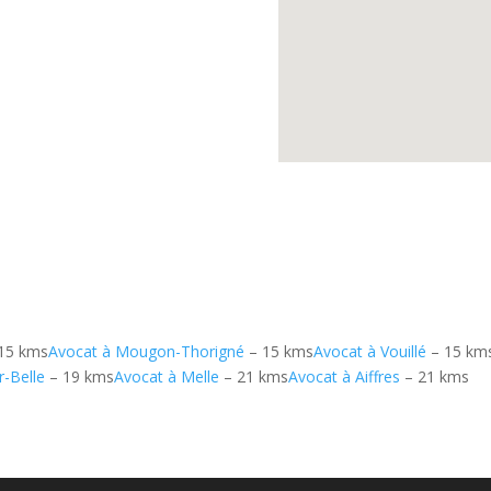
15 kms
Avocat à Mougon-Thorigné
– 15 kms
Avocat à Vouillé
– 15 km
r-Belle
– 19 kms
Avocat à Melle
– 21 kms
Avocat à Aiffres
– 21 kms