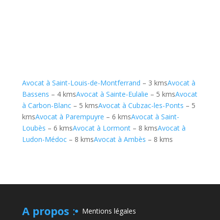
Avocat à Saint-Louis-de-Montferrand
– 3 kms
Avocat à
Bassens
– 4 kms
Avocat à Sainte-Eulalie
– 5 kms
Avocat
à Carbon-Blanc
– 5 kms
Avocat à Cubzac-les-Ponts
– 5
kms
Avocat à Parempuyre
– 6 kms
Avocat à Saint-
Loubès
– 6 kms
Avocat à Lormont
– 8 kms
Avocat à
Ludon-Médoc
– 8 kms
Avocat à Ambès
– 8 kms
A propos
:
Mentions légales