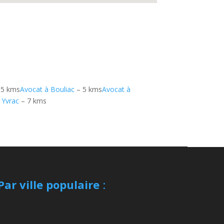
 5 kms
Avocat à Bouliac
– 5 kms
Avocat à
 Yvrac
– 7 kms
Par ville populaire
: