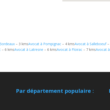
-Bordeaux
– 3 kms
Avocat à Pompignac
– 4 kms
Avocat à Salleboeuf
–
c
– 6 kms
Avocat à Latresne
– 6 kms
Avocat à Floirac
– 7 kms
Avocat à
Par département populaire
: