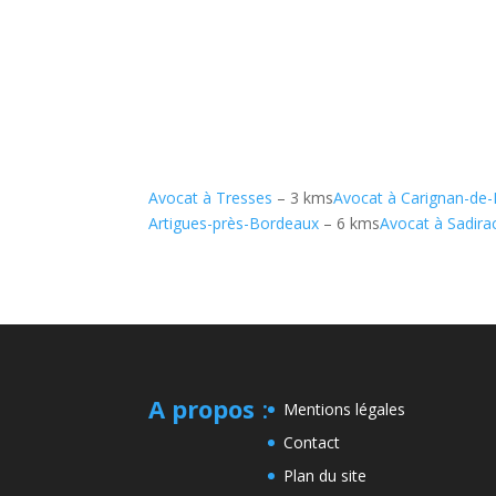
Avocat à Tresses
– 3 kms
Avocat à Carignan-de
Artigues-près-Bordeaux
– 6 kms
Avocat à Sadira
A propos
:
Mentions légales
Contact
Plan du site