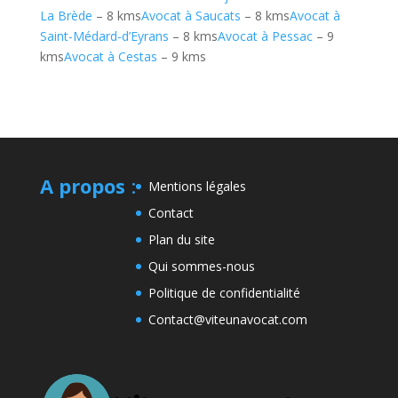
La Brède
– 8 kms
Avocat à Saucats
– 8 kms
Avocat à
Saint-Médard-d’Eyrans
– 8 kms
Avocat à Pessac
– 9
kms
Avocat à Cestas
– 9 kms
A propos
:
Mentions légales
Contact
Plan du site
Qui sommes-nous
Politique de confidentialité
Contact@viteunavocat.com