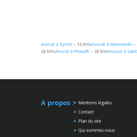
Avocat à Eymet
– 10 kms
Avocat à Marmande
– 
26 kms
Avocat à Pineuilh
– 28 kms
Avocat à Saint
A propos
:
Mentions légales
Contact
Plan du site
Qui sommes-nous