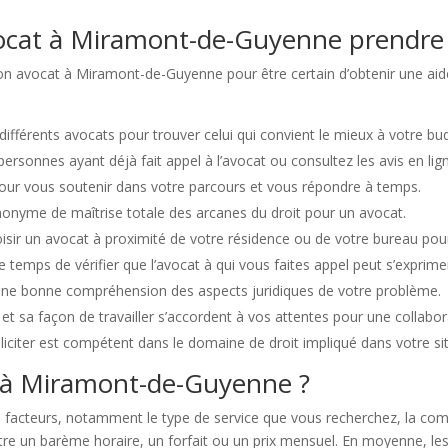
ocat à Miramont-de-Guyenne prendre
on avocat à Miramont-de-Guyenne pour être certain d’obtenir une aide j
s différents avocats pour trouver celui qui convient le mieux à votre bu
personnes ayant déjà fait appel à l’avocat ou consultez les avis en lig
pour vous soutenir dans votre parcours et vous répondre à temps.
nonyme de maîtrise totale des arcanes du droit pour un avocat.
choisir un avocat à proximité de votre résidence ou de votre bureau pou
 temps de vérifier que l’avocat à qui vous faites appel peut s’exprimer 
une bonne compréhension des aspects juridiques de votre problème.
et sa façon de travailler s’accordent à vos attentes pour une collabor
lliciter est compétent dans le domaine de droit impliqué dans votre si
 à Miramont-de-Guyenne ?
rs facteurs, notamment le type de service que vous recherchez, la comp
ntre un barème horaire, un forfait ou un prix mensuel. En moyenne, les