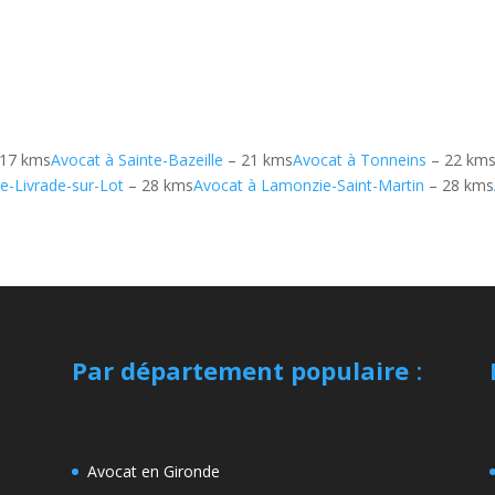
17 kms
Avocat à Sainte-Bazeille
– 21 kms
Avocat à Tonneins
– 22 km
e-Livrade-sur-Lot
– 28 kms
Avocat à Lamonzie-Saint-Martin
– 28 kms
Par département populaire
:
Avocat en Gironde