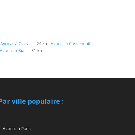
s
Avocat à Clairac
– 24 kms
Avocat à Casseneuil
–
Avocat à Bias
– 31 kms
Par ville populaire
:
Avocat à Paris