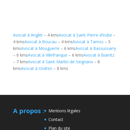
Avocat à Anglet
– 4 kms
Avocat à Saint-Pierre-d’Irube
–
4 kms
Avocat à Boucau
– 4 kms
Avocat à Tarnos
– 5
kms
Avocat à Mouguerre
– 6 kms
Avocat à Bassussarry
– 6 kms
Avocat à Villefranque
– 6 kms
Avocat à Biarritz
– 7 kms
Avocat à Saint-Martin-de-Seignanx
– 8
kms
Avocat à Ondres
– 8 kms
A propos
:
Mentions légales
Contact
Plan du site