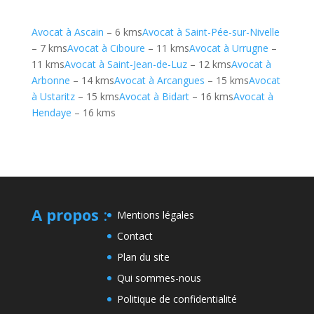
Avocat à Ascain
– 6 kms
Avocat à Saint-Pée-sur-Nivelle
– 7 kms
Avocat à Ciboure
– 11 kms
Avocat à Urrugne
–
11 kms
Avocat à Saint-Jean-de-Luz
– 12 kms
Avocat à
Arbonne
– 14 kms
Avocat à Arcangues
– 15 kms
Avocat
à Ustaritz
– 15 kms
Avocat à Bidart
– 16 kms
Avocat à
Hendaye
– 16 kms
A propos
:
Mentions légales
Contact
Plan du site
Qui sommes-nous
Politique de confidentialité