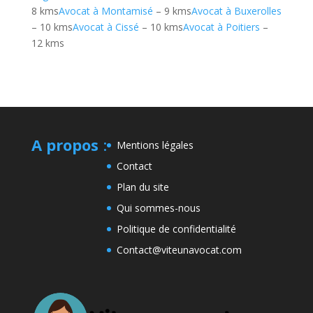
8 kms
Avocat à Montamisé
– 9 kms
Avocat à Buxerolles
– 10 kms
Avocat à Cissé
– 10 kms
Avocat à Poitiers
–
12 kms
A propos
:
Mentions légales
Contact
Plan du site
Qui sommes-nous
Politique de confidentialité
Contact@viteunavocat.com