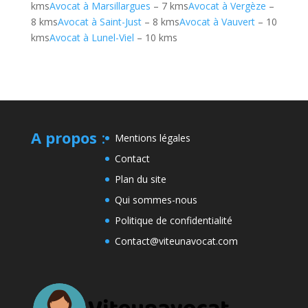
kms
Avocat à Marsillargues
– 7 kms
Avocat à Vergèze
–
8 kms
Avocat à Saint-Just
– 8 kms
Avocat à Vauvert
– 10
kms
Avocat à Lunel-Viel
– 10 kms
A propos
:
Mentions légales
Contact
Plan du site
Qui sommes-nous
Politique de confidentialité
Contact@viteunavocat.com