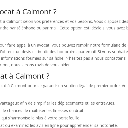
ocat à Calmont ?
at à Calmont selon vos préférences et vos besoins. Vous disposez de
 joindre par téléphone ou par mail. Cette option est idéale si vous a
our faire appel à un avocat, vous pouvez remplir notre formulaire de
t d’obtenir un devis estimatif des honoraires par email. Si vous souhai
es informations fournies sur sa fiche. N’hésitez pas à nous contacter 
lmont, nous serons ravis de vous aider.
at à Calmont ?
vocat à Calmont pour se garantir un soutien légal de premier ordre. V
avantageux afin de simplifier les déplacements et les entrevues.
de chances de maitriser les finesses du droit.
i qui s’harmonise le plus à votre portefeuille.
at ou examinez les avis en ligne pour appréhender sa notoriété.