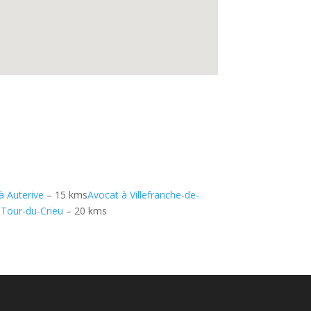
à Auterive
– 15 kms
Avocat à Villefranche-de-
 Tour-du-Crieu
– 20 kms