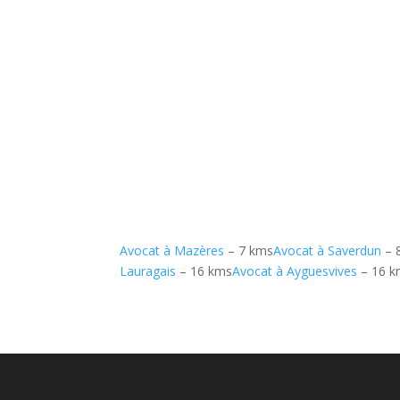
Avocat à Mazères
– 7 kms
Avocat à Saverdun
– 
Lauragais
– 16 kms
Avocat à Ayguesvives
– 16 k