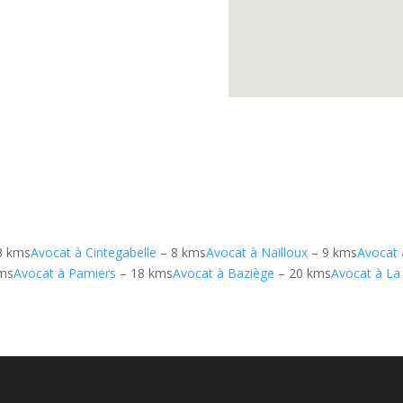
8 kms
Avocat à Cintegabelle
– 8 kms
Avocat à Nailloux
– 9 kms
Avocat 
ms
Avocat à Pamiers
– 18 kms
Avocat à Baziège
– 20 kms
Avocat à La