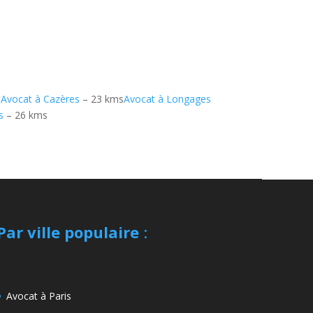
s
Avocat à Cazères
– 23 kms
Avocat à Longages
s
– 26 kms
Par ville populaire
:
Avocat à Paris