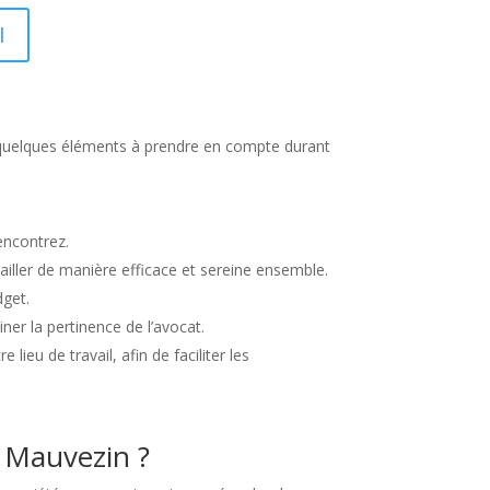
I
ci quelques éléments à prendre en compte durant
encontrez.
vailler de manière efficace et sereine ensemble.
dget.
er la pertinence de l’avocat.
ieu de travail, afin de faciliter les
à Mauvezin ?