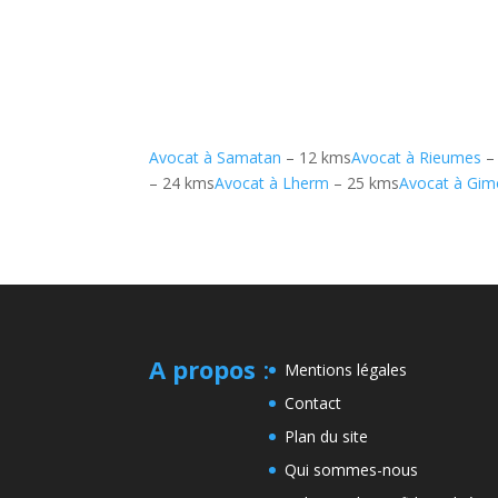
Avocat à Samatan
– 12 kms
Avocat à Rieumes
–
– 24 kms
Avocat à Lherm
– 25 kms
Avocat à Gim
A propos
:
Mentions légales
Contact
Plan du site
Qui sommes-nous