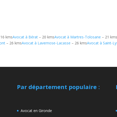
 16 kms
Avocat à Bérat
– 20 kms
Avocat à Martres-Tolosane
– 21 km
ont
– 26 kms
Avocat à Lavernose-Lacasse
– 26 kms
Avocat à Saint-Ly
Par département populaire
:
Avocat en Gironde