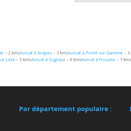
et
– 2 kms
Avocat à Roques
– 3 kms
Avocat à Portet-sur-Garonne
– 3
sur-Lèze
– 5 kms
Avocat à Cugnaux
– 6 kms
Avocat à Frouzins
– 7 km
Par département populaire
: