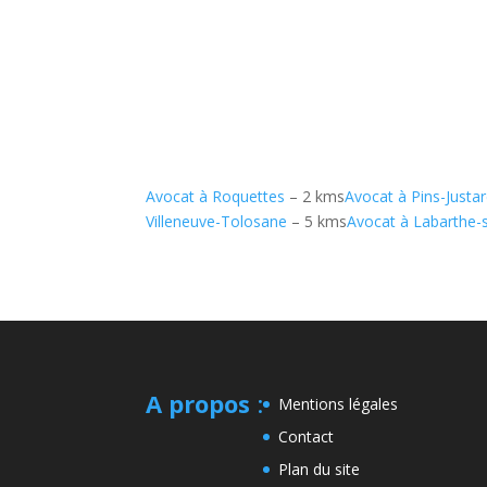
Avocat à Roquettes
– 2 kms
Avocat à Pins-Justar
Villeneuve-Tolosane
– 5 kms
Avocat à Labarthe-
A propos
:
Mentions légales
Contact
Plan du site