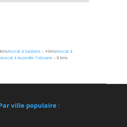
 kms
Avocat à Saubens
– 4 kms
Avocat à
s
Avocat à Auzeville-Tolosane
– 8 kms
Par ville populaire
: