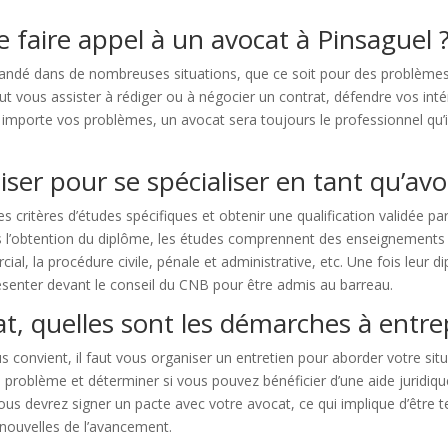
e faire appel à un avocat à Pinsaguel 
ndé dans de nombreuses situations, que ce soit pour des problèmes ju
t vous assister à rédiger ou à négocier un contrat, défendre vos inté
Peu importe vos problèmes, un avocat sera toujours le professionnel qu’i
liser pour se spécialiser en tant qu’avo
 des critères d’études spécifiques et obtenir une qualification validée 
 l’obtention du diplôme, les études comprennent des enseignements à 
rcial, la procédure civile, pénale et administrative, etc. Une fois leu
ésenter devant le conseil du CNB pour être admis au barreau.
at, quelles sont les démarches à entr
 convient, il faut vous organiser un entretien pour aborder votre situ
problème et déterminer si vous pouvez bénéficier d’une aide juridique
vous devrez signer un pacte avec votre avocat, ce qui implique d’être te
 nouvelles de l’avancement.