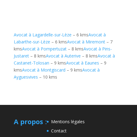
Avocat à Lagardelle-sur-Lèze
– 6 kms
Avocat à
Labarthe-sur-Lèze
– 6 kms
Avocat à Miremont
– 7
kms
Avocat à Pompertuzat
– 8 kms
Avocat à Pins-
Justaret
– 8 kms
Avocat à Auterive
– 8 kms
Avocat à
Castanet-Tolosan
– 9 kms
Avocat à Eaunes
– 9
kms
Avocat à Montgiscard
– 9 kms
Avocat à
Ayguesvives
– 10 kms
A propos
:
Mentions légales
Contact