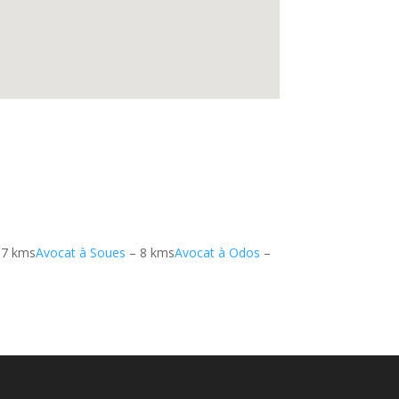
 7 kms
Avocat à Soues
– 8 kms
Avocat à Odos
–