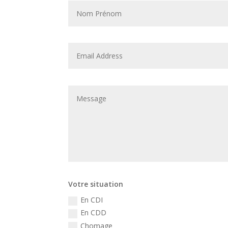
Votre situation
En CDI
En CDD
Chomage