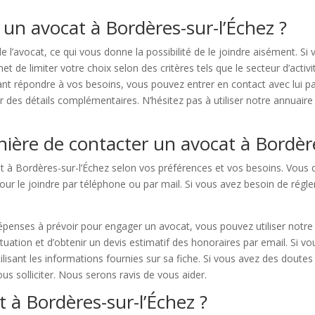
un avocat à Bordères-sur-l’Échez ?
de l’avocat, ce qui vous donne la possibilité de le joindre aisément. 
de limiter votre choix selon des critères tels que le secteur d’activité
t répondre à vos besoins, vous pouvez entrer en contact avec lui par 
es détails complémentaires. N’hésitez pas à utiliser notre annuaire 
nière de contacter un avocat à Bordère
at à Bordères-sur-l’Échez selon vos préférences et vos besoins. Vous
pour le joindre par téléphone ou par mail. Si vous avez besoin de régl
épenses à prévoir pour engager un avocat, vous pouvez utiliser notre
ituation et d’obtenir un devis estimatif des honoraires par email. Si vo
ilisant les informations fournies sur sa fiche. Si vous avez des dout
ous solliciter. Nous serons ravis de vous aider.
t à Bordères-sur-l’Échez ?