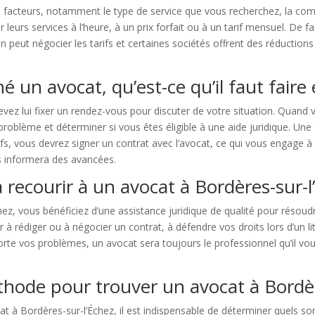
rs facteurs, notamment le type de service que vous recherchez, la comp
r leurs services à l’heure, à un prix forfait ou à un tarif mensuel. De 
n peut négocier les tarifs et certaines sociétés offrent des réduction
é un avocat, qu’est-ce qu’il faut faire 
evez lui fixer un rendez-vous pour discuter de votre situation. Quand
problème et déterminer si vous êtes éligible à une aide juridique. Une
fs, vous devrez signer un contrat avec l’avocat, ce qui vous engage à 
s informera des avancées.
 recourir à un avocat à Bordères-sur-l
hez, vous bénéficiez d’une assistance juridique de qualité pour résou
à rédiger ou à négocier un contrat, à défendre vos droits lors d’un li
porte vos problèmes, un avocat sera toujours le professionnel qu’il vous
thode pour trouver un avocat à Bordèr
t à Bordères-sur-l’Échez, il est indispensable de déterminer quels son