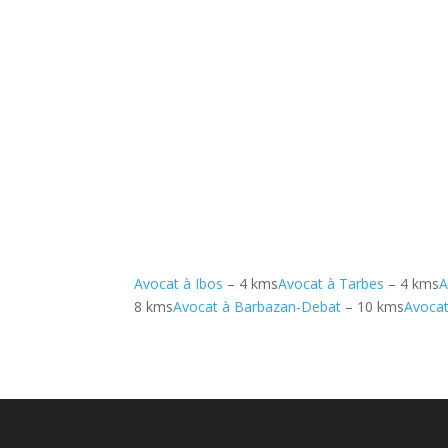
Avocat à Ibos
– 4 kms
Avocat à Tarbes
– 4 kms
A
8 kms
Avocat à Barbazan-Debat
– 10 kms
Avoca