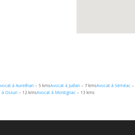
vocat à Aureilhan
– 5 kms
Avocat à Juillan
– 7 kms
Avocat à Séméac
–
t à Ossun
– 12 kms
Avocat à Montignac
– 13 kms