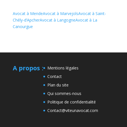
Avocat à Mende
Avocat à Marvejols
Avocat à Saint-
Chély-d’Apcher
Avocat à Langogne
Avocat à La
Canourgue
A propos
:
Mentions légales
Contact
Plan du site
Qui sommes-nous
Politique de confidentialité
Contact@viteunavocat.com