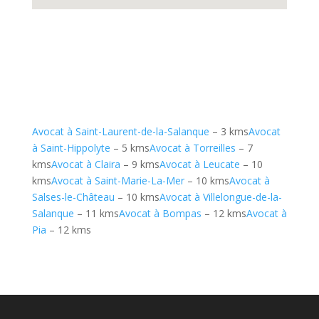
Avocat à Saint-Laurent-de-la-Salanque
– 3 kms
Avocat
à Saint-Hippolyte
– 5 kms
Avocat à Torreilles
– 7
kms
Avocat à Claira
– 9 kms
Avocat à Leucate
– 10
kms
Avocat à Saint-Marie-La-Mer
– 10 kms
Avocat à
Salses-le-Château
– 10 kms
Avocat à Villelongue-de-la-
Salanque
– 11 kms
Avocat à Bompas
– 12 kms
Avocat à
Pia
– 12 kms