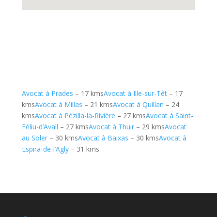
Avocat à Prades
– 17 kms
Avocat à Ille-sur-Têt
– 17
kms
Avocat à Millas
– 21 kms
Avocat à Quillan
– 24
kms
Avocat à Pézilla-la-Rivière
– 27 kms
Avocat à Saint-
Féliu-d’Avall
– 27 kms
Avocat à Thuir
– 29 kms
Avocat
au Soler
– 30 kms
Avocat à Baixas
– 30 kms
Avocat à
Espira-de-l’Agly
– 31 kms