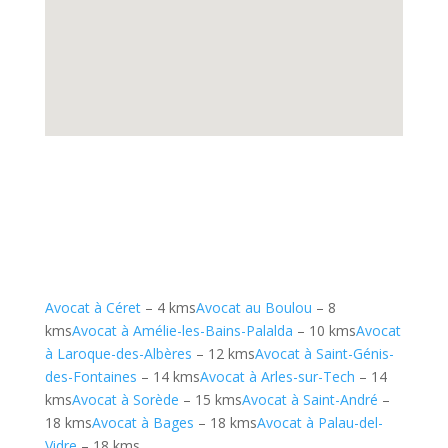
Avocat à Céret
– 4 kms
Avocat au Boulou
– 8
kms
Avocat à Amélie-les-Bains-Palalda
– 10 kms
Avocat
à Laroque-des-Albères
– 12 kms
Avocat à Saint-Génis-
des-Fontaines
– 14 kms
Avocat à Arles-sur-Tech
– 14
kms
Avocat à Sorède
– 15 kms
Avocat à Saint-André
–
18 kms
Avocat à Bages
– 18 kms
Avocat à Palau-del-
Vidre
– 18 kms