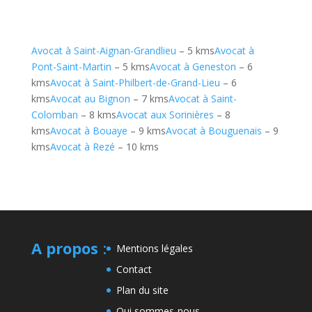
Avocat à Saint-Aignan-Grandlieu
– 5 kms
Avocat à
Pont-Saint-Martin
– 5 kms
Avocat à Geneston
– 6
kms
Avocat à Saint-Philbert-de-Grand-Lieu
– 6
kms
Avocat au Bignon
– 7 kms
Avocat à Saint-
Colomban
– 8 kms
Avocat aux Sorinières
– 8
kms
Avocat à Bouaye
– 9 kms
Avocat à Bouguenais
– 9
kms
Avocat à Rezé
– 10 kms
A propos
:
Mentions légales
Contact
Plan du site
Qui sommes-nous