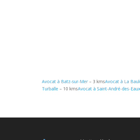
Avocat à Batz-sur-Mer
– 3 kms
Avocat à La Baul
Turballe
– 10 kms
Avocat à Saint-André-des-Eau