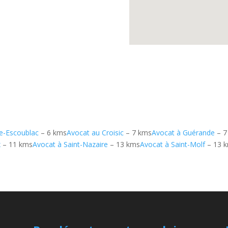
e-Escoublac
– 6 kms
Avocat au Croisic
– 7 kms
Avocat à Guérande
– 7
x
– 11 kms
Avocat à Saint-Nazaire
– 13 kms
Avocat à Saint-Molf
– 13 