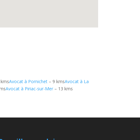
 kms
Avocat à Pornichet
– 9 kms
Avocat à La
kms
Avocat à Piriac-sur-Mer
– 13 kms