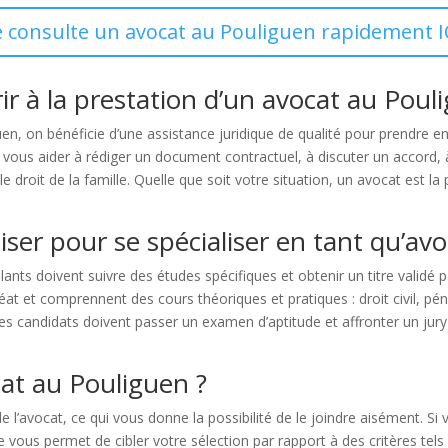
e consulte un avocat au Pouliguen rapidement I
rir à la prestation d’un avocat au Poul
uen, on bénéficie d’une assistance juridique de qualité pour prendre 
 vous aider à rédiger un document contractuel, à discuter un accord, à
t le droit de la famille. Quelle que soit votre situation, un avocat est
liser pour se spécialiser en tant qu’avo
ulants doivent suivre des études spécifiques et obtenir un titre validé
t et comprennent des cours théoriques et pratiques : droit civil, péna
, les candidats doivent passer un examen d’aptitude et affronter un
t au Pouliguen ?
de l’avocat, ce qui vous donne la possibilité de le joindre aisément. 
us permet de cibler votre sélection par rapport à des critères tels que