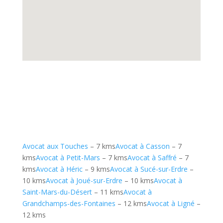
Avocat aux Touches
– 7 kms
Avocat à Casson
– 7
kms
Avocat à Petit-Mars
– 7 kms
Avocat à Saffré
– 7
kms
Avocat à Héric
– 9 kms
Avocat à Sucé-sur-Erdre
–
10 kms
Avocat à Joué-sur-Erdre
– 10 kms
Avocat à
Saint-Mars-du-Désert
– 11 kms
Avocat à
Grandchamps-des-Fontaines
– 12 kms
Avocat à Ligné
–
12 kms