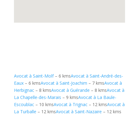
Avocat à Saint-Molf
– 6 kms
Avocat à Saint-André-des-
Eaux
– 6 kms
Avocat à Saint-Joachim
– 7 kms
Avocat à
Herbignac
– 8 kms
Avocat à Guérande
– 8 kms
Avocat à
La Chapelle-des-Marais
– 9 kms
Avocat à La Baule-
Escoublac
– 10 kms
Avocat à Trignac
– 12 kms
Avocat à
La Turballe
– 12 kms
Avocat à Saint-Nazaire
– 12 kms