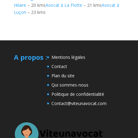
Hilaire
– 20 kms
Avocat à La Flotte
– 21 kms
Avocat à
Luçon
– 23 kms
A propos
:
Mentions légales
Contact
Plan du site
Qui sommes-nous
Politique de confidentialité
Contact@viteunavocat.com