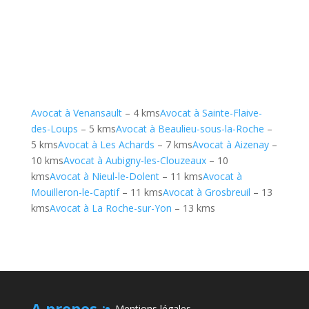
Avocat à Venansault
– 4 kms
Avocat à Sainte-Flaive-
des-Loups
– 5 kms
Avocat à Beaulieu-sous-la-Roche
–
5 kms
Avocat à Les Achards
– 7 kms
Avocat à Aizenay
–
10 kms
Avocat à Aubigny-les-Clouzeaux
– 10
kms
Avocat à Nieul-le-Dolent
– 11 kms
Avocat à
Mouilleron-le-Captif
– 11 kms
Avocat à Grosbreuil
– 13
kms
Avocat à La Roche-sur-Yon
– 13 kms
A propos
:
Mentions légales