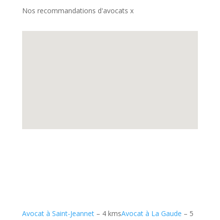
Nos recommandations d'avocats x
Avocat à Saint-Jeannet
– 4 kms
Avocat à La Gaude
– 5