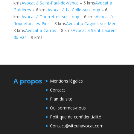
kms
Avocat à Saint-Paul-de-Vence
– 5 kms
Avocat à
Gattières
– 6 kms
Avocat à La Colle-sur-Loup
– 6
kms
Avocat à Tourrettes-sur-Loup
– 6 kms
Avocat à
Roquefort-les-Pins
– 8 kms
Avocat à Cagnes-sur-Mer
–
8 kms
Avocat à Carros
– 8 kms
Avocat à Saint-Laurent-
du-Var
– 9 kms
A propos
:
Mentions légales
Contact
Plan du site
Qui sommes-nous
Politique de confidentialité
Contact@viteunavocat.com