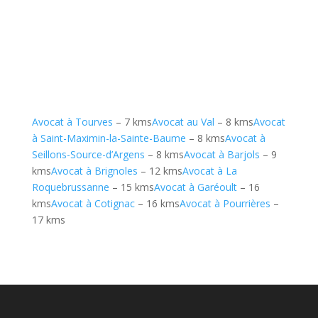
Avocat à Tourves
– 7 kms
Avocat au Val
– 8 kms
Avocat
à Saint-Maximin-la-Sainte-Baume
– 8 kms
Avocat à
Seillons-Source-d’Argens
– 8 kms
Avocat à Barjols
– 9
kms
Avocat à Brignoles
– 12 kms
Avocat à La
Roquebrussanne
– 15 kms
Avocat à Garéoult
– 16
kms
Avocat à Cotignac
– 16 kms
Avocat à Pourrières
–
17 kms