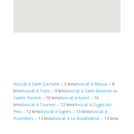
Avocat à Saint-Zacharie
– 5 kms
Avocat à Riboux
– 8
kms
Avocat à Trets
– 9 kms
Avocat à Saint-Maximin-la-
Sainte-Baume
– 10 kms
Avocat à Auriol
– 10
kms
Avocat à Tourves
– 12 kms
Avocat à Cuges-les-
Pins
– 12 kms
Avocat à Signes
– 13 kms
Avocat à
Pourrières
– 13 kms
Avocat à La Bouilladisse
– 13 kms