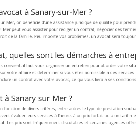
 avocat à Sanary-sur-Mer ?
sur-Mer, on bénéficie d’une assistance juridique de qualité pour pren
r-Mer peut vous assister pour rédiger un contrat, négocier des termes,
droit de la famille. Peu importe vos problèmes, un avocat sera toujours
at, quelles sont les démarches à entr
 convient, il faut vous organiser un entretien pour aborder votre sit
r votre affaire et déterminer si vous êtes admissible à des services ju
nclure un contrat avec votre avocat, ce qui vous liera à ses condition
at à Sanary-sur-Mer ?
onction de divers critères, entre autres le type de prestation souhaité
ent évaluer leurs services à l’heure, à un prix forfait ou à un tarif m
cat. Les prix sont fréquemment discutables et certaines agences offr