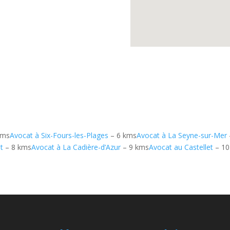
kms
Avocat à Six-Fours-les-Plages
– 6 kms
Avocat à La Seyne-sur-Mer
t
– 8 kms
Avocat à La Cadière-d’Azur
– 9 kms
Avocat au Castellet
– 10