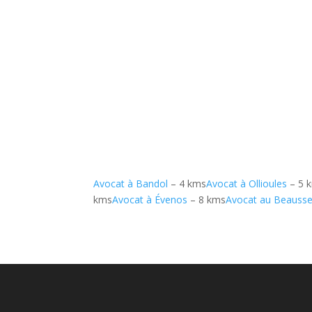
Avocat à Bandol
– 4 kms
Avocat à Ollioules
– 5 
kms
Avocat à Évenos
– 8 kms
Avocat au Beausse