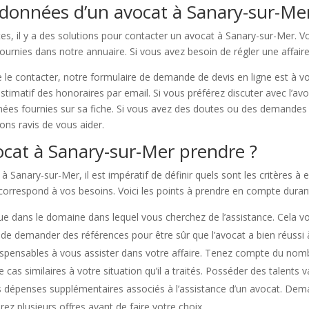
données d’un avocat à Sanary-sur-Mer
es, il y a des solutions pour contacter un avocat à Sanary-sur-Mer. V
fournies dans notre annuaire. Si vous avez besoin de régler une affai
 le contacter, notre formulaire de demande de devis en ligne est à vot
 estimatif des honoraires par email. Si vous préférez discuter avec l’a
nées fournies sur sa fiche. Si vous avez des doutes ou des demandes 
rons ravis de vous aider.
cat à Sanary-sur-Mer prendre ?
Sanary-sur-Mer, il est impératif de définir quels sont les critères à ex
 correspond à vos besoins. Voici les points à prendre en compte duran
ue dans le domaine dans lequel vous cherchez de l’assistance. Cela vo
ble de demander des références pour être sûr que l’avocat a bien réuss
dispensables à vous assister dans votre affaire. Tenez compte du nomb
cas similaires à votre situation qu’il a traités. Posséder des talents 
des dépenses supplémentaires associés à l’assistance d’un avocat. Dem
rez plusieurs offres avant de faire votre choix.