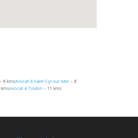
– 8 kms
Avocat à Saint-Cyr-sur-Mer
– 8
 kms
Avocat à Toulon
– 11 kms