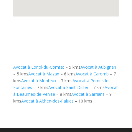
Avocat à Loriol-du-Comtat
– 5 kms
Avocat à Aubignan
– 5 kms
Avocat à Mazan
– 6 kms
Avocat à Caromb
– 7
kms
Avocat à Monteux
– 7 kms
Avocat à Pernes-les-
Fontaines
– 7 kms
Avocat à Saint-Didier
– 7 kms
Avocat
à Beaumes-de-Venise
– 8 kms
Avocat à Sarrians
– 9
kms
Avocat à Althen-des-Paluds
– 10 kms