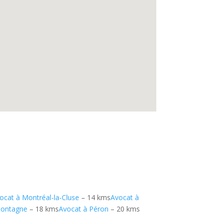
ocat à Montréal-la-Cluse
– 14 kms
Avocat à
Montagne
– 18 kms
Avocat à Péron
– 20 kms