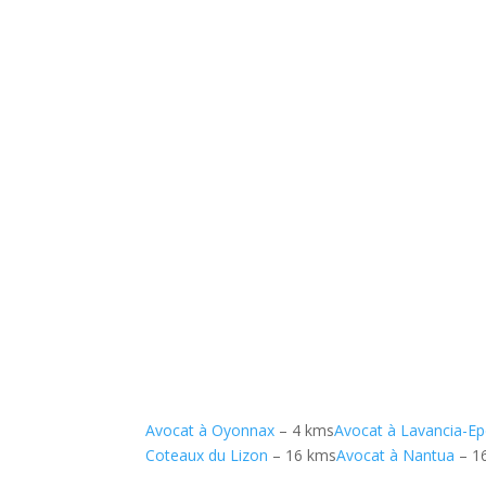
Avocat à Oyonnax
– 4 kms
Avocat à Lavancia-Ep
Coteaux du Lizon
– 16 kms
Avocat à Nantua
– 1