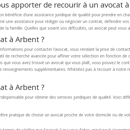
us apporter de recourir à un avocat à
on bénéficie d’une assistance juridique de qualité pour prendre en c
rnir une assistance pour rédiger ou négocier un contrat, défendre vos 
 de la famille. Quelles que soient vos difficultés, un avocat peut vous ai
t à Arbent ?
nformations pour contacter l’avocat, vous rendant la prise de contact
til de recherche avancée pour affiner votre sélection en fonction de 
fois que vous avez trouvé un avocat qui vous plaît, vous pouvez le con
 renseignements supplémentaires. N’hésitez pas à recourir à notre rép
at à Arbent ?
ndispensable pour obtenir des services juridiques de qualité. Voici di
être pratique de choisir un avocat proche de votre domicile ou de votre l
 temps de vérifier que l’avocat à qui vous faites appel peut s’exprimer 