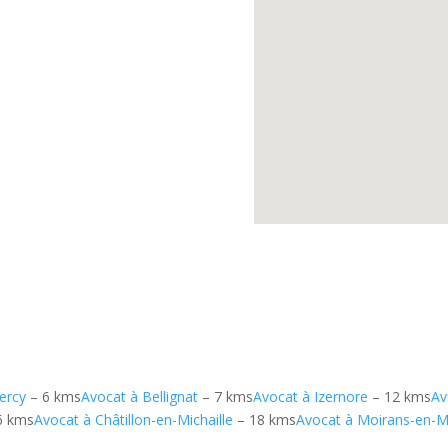
ercy
– 6 kms
Avocat à Bellignat
– 7 kms
Avocat à Izernore
– 12 kms
Av
6 kms
Avocat à Châtillon-en-Michaille
– 18 kms
Avocat à Moirans-en-