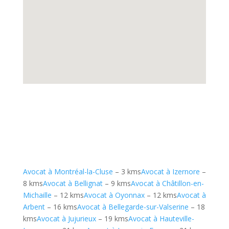
Avocat à Montréal-la-Cluse
– 3 kms
Avocat à Izernore
–
8 kms
Avocat à Bellignat
– 9 kms
Avocat à Châtillon-en-
Michaille
– 12 kms
Avocat à Oyonnax
– 12 kms
Avocat à
Arbent
– 16 kms
Avocat à Bellegarde-sur-Valserine
– 18
kms
Avocat à Jujurieux
– 19 kms
Avocat à Hauteville-