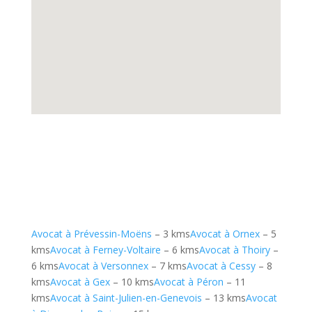
Avocat à Prévessin-Moëns
– 3 kms
Avocat à Ornex
– 5
kms
Avocat à Ferney-Voltaire
– 6 kms
Avocat à Thoiry
–
6 kms
Avocat à Versonnex
– 7 kms
Avocat à Cessy
– 8
kms
Avocat à Gex
– 10 kms
Avocat à Péron
– 11
kms
Avocat à Saint-Julien-en-Genevois
– 13 kms
Avocat