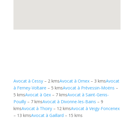
Avocat à Cessy
– 2 kms
Avocat à Ornex
– 3 kms
Avocat
à Ferney-Voltaire
– 5 kms
Avocat à Prévessin-Moëns
–
5 kms
Avocat à Gex
– 7 kms
Avocat à Saint-Genis-
Pouilly
– 7 kms
Avocat à Divonne-les-Bains
– 9
kms
Avocat à Thoiry
– 12 kms
Avocat à Veigy-Foncenex
– 13 kms
Avocat à Gaillard
– 15 kms