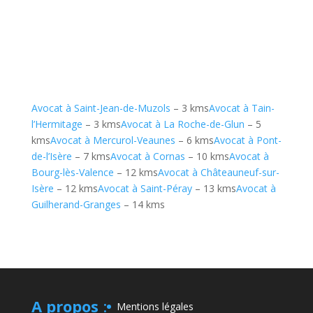
Avocat à Saint-Jean-de-Muzols
– 3 kms
Avocat à Tain-
l’Hermitage
– 3 kms
Avocat à La Roche-de-Glun
– 5
kms
Avocat à Mercurol-Veaunes
– 6 kms
Avocat à Pont-
de-l’Isère
– 7 kms
Avocat à Cornas
– 10 kms
Avocat à
Bourg-lès-Valence
– 12 kms
Avocat à Châteauneuf-sur-
Isère
– 12 kms
Avocat à Saint-Péray
– 13 kms
Avocat à
Guilherand-Granges
– 14 kms
A propos
:
Mentions légales