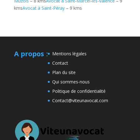
Muzols
– 8 kms
Avocat à Saint-Marcel-lès-Valence
– 9
kms
Avocat à Saint-Péray
– 9 kms
A propos
:
Mentions légales
Contact
Plan du site
Qui sommes-nous
Politique de confidentialité
Contact@viteunavocat.com