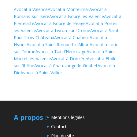
Avocat à Valence
Avocat à Montélimar
Avocat à
Romans-sur-Isère
Avocat à Bourg-lès-Valence
Avocat à
Pierrelatte
Avocat à Bourg-de-Péage
Avocat à Portes-
lès-Valence
Avocat à Livron-sur-Drôme
Avocat à Saint-
Paul-Trois-Châteaux
Avocat à Chabeuil
Avocat à
Nyons
Avocat à Saint-Rambert-d’Albon
Avocat à Loriol-
sur-Drôme
Avocat à Tain-l’Hermitage
Avocat à Saint-
Marcel-lès-Valence
Avocat à Donzère
Avocat à Étoile-
sur-Rhône
Avocat à Chatuzange-le-Goubet
Avocat à
Die
Avocat à Saint-Vallier
A propos
:
Mentions légales
Contact
Plan du site