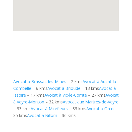
Avocat à Brassac-les-Mines
– 2 kms
Avocat à Auzat-la-
Combelle
– 6 kms
Avocat à Brioude
– 13 kms
Avocat à
Issoire
– 17 kms
Avocat à Vic-le-Comte
– 27 kms
Avocat
à Veyre-Monton
– 32 kms
Avocat aux Martres-de-Veyre
– 33 kms
Avocat à Mirefleurs
– 33 kms
Avocat à Orcet
–
35 kms
Avocat à Billom
– 36 kms