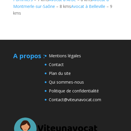
Montmerle-sur-Saône
– 8 kms
Avocat à Belleville
– 9
kms
A propos
:
Mentions légales
Contact
Plan du site
Qui sommes-nous
Politique de confidentialité
Contact@viteunavocat.com