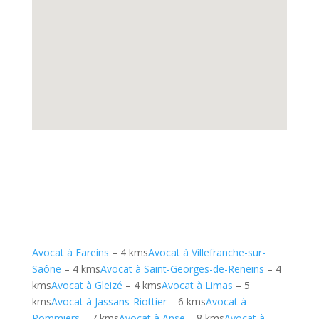
Avocat à Fareins
– 4 kms
Avocat à Villefranche-sur-
Saône
– 4 kms
Avocat à Saint-Georges-de-Reneins
– 4
kms
Avocat à Gleizé
– 4 kms
Avocat à Limas
– 5
kms
Avocat à Jassans-Riottier
– 6 kms
Avocat à
Pommiers
– 7 kms
Avocat à Anse
– 8 kms
Avocat à