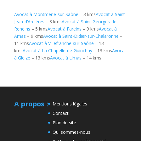
Avocat à Montmerle-sur-Saône
– 3 kms
Avocat à Saint-
Jean-d’Ardières
– 3 kms
Avocat à Saint-Georges-de-
Reneins
– 5 kms
Avocat à Fareins
– 9 kms
Avocat à
Arnas
– 9 kms
Avocat à Saint-Didier-sur-Chalaronne
–
11 kms
Avocat à Villefranche-sur-Saône
– 13
kms
Avocat à La Chapelle-de-Guinchay
– 13 kms
Avocat
à Gleizé
– 13 kms
Avocat à Limas
– 14 kms
A propos
:
Mentions légales
Contact
Plan du site
Qui sommes-nous