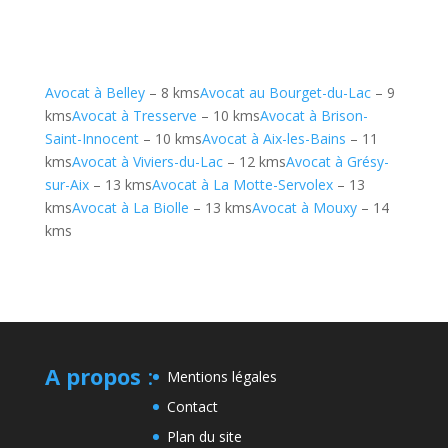
Avocat à Belley
– 8 kms
Avocat au Bourget-du-Lac
– 9
kms
Avocat à Tresserve
– 10 kms
Avocat à Brison-
Saint-Innocent
– 10 kms
Avocat à Aix-les-Bains
– 11
kms
Avocat à Viviers-du-Lac
– 12 kms
Avocat à Grésy-
sur-Aix
– 13 kms
Avocat à La Motte-Servolex
– 13
kms
Avocat à La Biolle
– 13 kms
Avocat à Mouxy
– 14
kms
A propos
:
Mentions légales
Contact
Plan du site