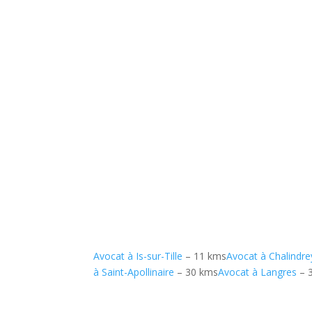
Avocat à Is-sur-Tille
– 11 kms
Avocat à Chalindre
à Saint-Apollinaire
– 30 kms
Avocat à Langres
– 