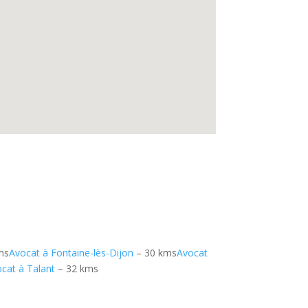
ms
Avocat à Fontaine-lès-Dijon
– 30 kms
Avocat
cat à Talant
– 32 kms