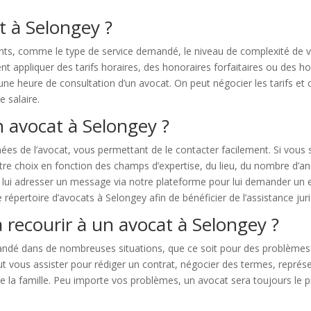
t à Selongey ?
ts, comme le type de service demandé, le niveau de complexité de v
t appliquer des tarifs horaires, des honoraires forfaitaires ou des 
 une heure de consultation d’un avocat. On peut négocier les tarifs et
e salaire.
n avocat à Selongey ?
 de l’avocat, vous permettant de le contacter facilement. Si vous s
tre choix en fonction des champs d’expertise, du lieu, du nombre d’a
z lui adresser un message via notre plateforme pour lui demander un e
 répertoire d’avocats à Selongey afin de bénéficier de l’assistance ju
 recourir à un avocat à Selongey ?
dé dans de nombreuses situations, que ce soit pour des problèmes ju
 vous assister pour rédiger un contrat, négocier des termes, représen
 de la famille. Peu importe vos problèmes, un avocat sera toujours le pr