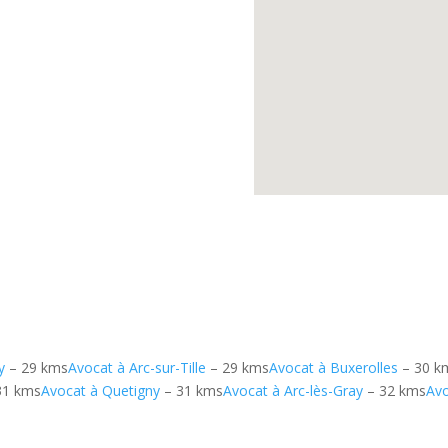
y
– 29 kms
Avocat à Arc-sur-Tille
– 29 kms
Avocat à Buxerolles
– 30 k
31 kms
Avocat à Quetigny
– 31 kms
Avocat à Arc-lès-Gray
– 32 kms
Avo