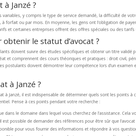
t à Janzé ?
 variables, y compris le type de service demandé, la difficulté de vot
e, à forfait ou par mois. En moyenne, les gens ont l’obligation de pay
rifs et certaines entreprises offrent des offres spéciales ou des tarifs
 obtenir le statut d’avocat ?
ulants doivent suivre des études spécifiques et obtenir un titre validé
t et comprennent des cours théoriques et pratiques : droit civil, péna
he, les postulants doivent démontrer leur compétence lors d’un exame
t à Janzé ?
 à Janzé, il est indispensable de déterminer quels sont les points à c
ntiel. Pense à ces points pendant votre recherche :
que dans le domaine dans lequel vous cherchez de l’assistance. Cela 
Il est possible de demander des références pour être sûr que l’avocat
ponible pour vous fournir des informations et répondre à vos questions