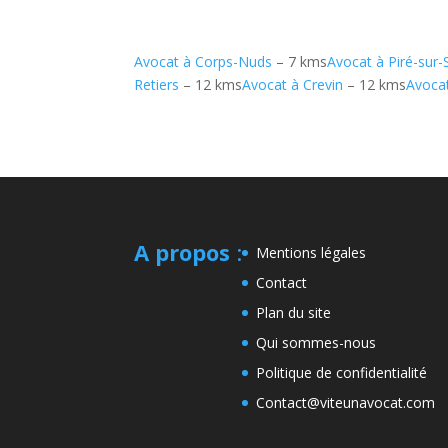
Avocat à Corps-Nuds
– 7 kms
Avocat à Piré-sur-
Retiers
– 12 kms
Avocat à Crevin
– 12 kms
Avoca
A propos
:
Mentions légales
Contact
Plan du site
Qui sommes-nous
Politique de confidentialité
Contact@viteunavocat.com