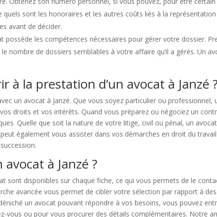
aire. Obtenez son numéro personnel, si vous pouvez, pour être certain
ce quels sont les honoraires et les autres coûts liés à la représentati
res avant de décider.
t possède les compétences nécessaires pour gérer votre dossier. Pre
 le nombre de dossiers semblables à votre affaire qu’il a gérés. Un av
rir à la prestation d’un avocat à Janzé 
 avec un avocat à Janzé. Que vous soyez particulier ou professionne
vos droits et vos intérêts. Quand vous préparez ou négociez un contr
s. Quelle que soit la nature de votre litige, civil ou pénal, un avoca
t peut également vous assister dans vos démarches en droit du travail 
 succession.
 avocat à Janzé ?
at sont disponibles sur chaque fiche, ce qui vous permets de le cont
e avancée vous permet de cibler votre sélection par rapport à des crit
déniché un avocat pouvant répondre à vos besoins, vous pouvez entrer
z-vous ou pour vous procurer des détails complémentaires. Notre ann