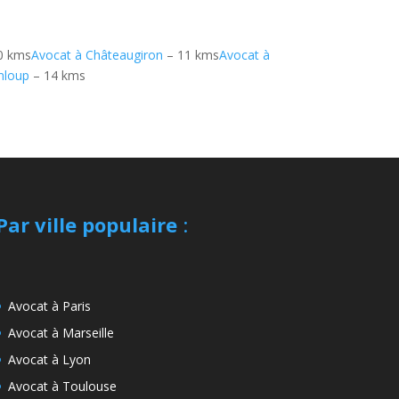
0 kms
Avocat à Châteaugiron
– 11 kms
Avocat à
mloup
– 14 kms
Par ville populaire
:
Avocat à Paris
Avocat à Marseille
Avocat à Lyon
Avocat à Toulouse