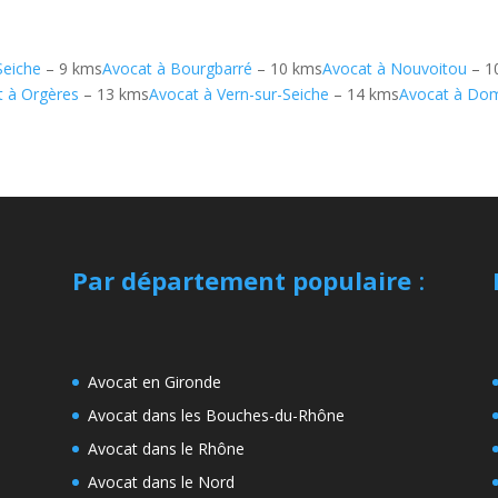
Seiche
– 9 kms
Avocat à Bourgbarré
– 10 kms
Avocat à Nouvoitou
– 1
t à Orgères
– 13 kms
Avocat à Vern-sur-Seiche
– 14 kms
Avocat à Do
Par département populaire
:
Avocat en Gironde
Avocat dans les Bouches-du-Rhône
Avocat dans le Rhône
Avocat dans le Nord