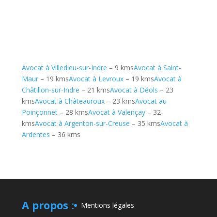
Avocat à Villedieu-sur-Indre
– 9 kms
Avocat à Saint-
Maur
– 19 kms
Avocat à Levroux
– 19 kms
Avocat à
Châtillon-sur-Indre
– 21 kms
Avocat à Déols
– 23
kms
Avocat à Châteauroux
– 23 kms
Avocat au
Poinçonnet
– 28 kms
Avocat à Valençay
– 32
kms
Avocat à Argenton-sur-Creuse
– 35 kms
Avocat à
Ardentes
– 36 kms
A propos
:
Mentions légales