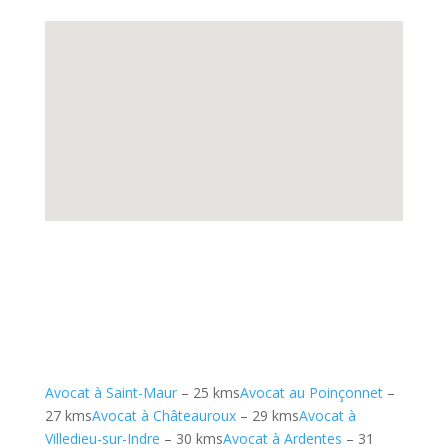
Avocat à Saint-Maur
– 25 kms
Avocat au Poinçonnet
–
27 kms
Avocat à Châteauroux
– 29 kms
Avocat à
Villedieu-sur-Indre
– 30 kms
Avocat à Ardentes
– 31