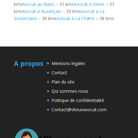
kms
Avocat au Blanc
– 31 kms
Avocat à Déols
– 33
kms
Avocat à Buzançais
– 35 kms
Avocat à La
Souterraine
– 38 kms
Avocat à La Châtre
– 38 kms
A propos
:
Mentions légales
Contact
Plan du site
Qui sommes-nous
Politique de confidentialité
Contact@viteunavocat.com