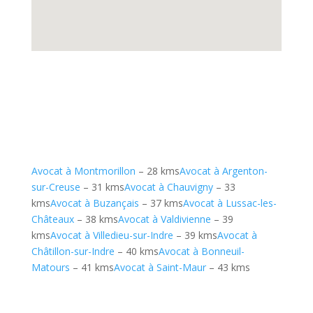
Avocat à Montmorillon
– 28 kms
Avocat à Argenton-
sur-Creuse
– 31 kms
Avocat à Chauvigny
– 33
kms
Avocat à Buzançais
– 37 kms
Avocat à Lussac-les-
Châteaux
– 38 kms
Avocat à Valdivienne
– 39
kms
Avocat à Villedieu-sur-Indre
– 39 kms
Avocat à
Châtillon-sur-Indre
– 40 kms
Avocat à Bonneuil-
Matours
– 41 kms
Avocat à Saint-Maur
– 43 kms