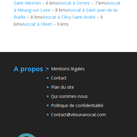
Saint-Mesmin
– 6 kms
Avocat à Ormes
– 7 kms
Avocat
à Meung-sur-Loire
– 8 kms
Avocat à Saint-Jean-de-la-
Ruelle
– 8 kms
Avocat à Cléry-Saint-André
– 9
kms
Avocat à Olivet
– 9 kms
A propos
:
Mentions légales
Contact
Plan du site
Qui sommes-nous
Politique de confidentialité
Contact@viteunavocat.com