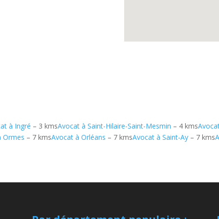
at à Ingré
– 3 kms
Avocat à Saint-Hilaire-Saint-Mesmin
– 4 kms
Avocat
à Ormes
– 7 kms
Avocat à Orléans
– 7 kms
Avocat à Saint-Ay
– 7 kms
A
Par département populaire
: