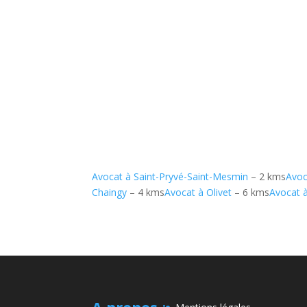
Avocat à Saint-Pryvé-Saint-Mesmin
– 2 kms
Avoc
Chaingy
– 4 kms
Avocat à Olivet
– 6 kms
Avocat 
A propos
: