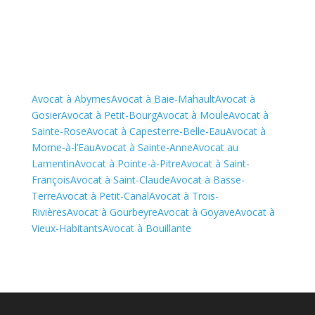
Avocat à Abymes
Avocat à Baie-Mahault
Avocat à
Gosier
Avocat à Petit-Bourg
Avocat à Moule
Avocat à
Sainte-Rose
Avocat à Capesterre-Belle-Eau
Avocat à
Morne-à-l’Eau
Avocat à Sainte-Anne
Avocat au
Lamentin
Avocat à Pointe-à-Pitre
Avocat à Saint-
François
Avocat à Saint-Claude
Avocat à Basse-
Terre
Avocat à Petit-Canal
Avocat à Trois-
Rivières
Avocat à Gourbeyre
Avocat à Goyave
Avocat à
Vieux-Habitants
Avocat à Bouillante