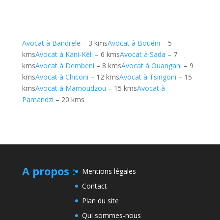
Avocat à Bandrele
– 3 kms
Avocat à Bouéni
– 5
kms
Avocat à Kani-Kéli
– 6 kms
Avocat à Sada
– 7
kms
Avocat à Dembeni
– 8 kms
Avocat à Ouangani
– 9
kms
Avocat à Chiconi
– 12 kms
Avocat à Tsingoni
– 15
kms
Avocat à Mamoudzou
– 15 kms
Avocat à
Pamandzi
– 20 kms
A propos
:
Mentions légales
Contact
Plan du site
Qui sommes-nous